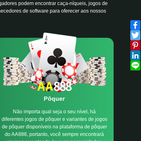
gadores podem encontrar caça-níqueis, jogos de
necedores de software para oferecer aos nossos
Pôquer
Não importa qual seja o seu nível, há
diferentes jogos de pôquer e variantes de jogos
de pôquer disponíveis na plataforma de pôquer
do AA888, portanto, você sempre encontrará