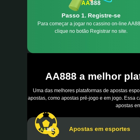
Passo 1. Registre-se
Para começar a jogar no cassino on-line AA88
clique no botão Registrar no site.
AA888 a melhor pla
Uma das melhores plataformas de apostas esporti
apostas, como apostas pré-jogo e em jogo. Essa ca
apostas em
Apostas em esportes