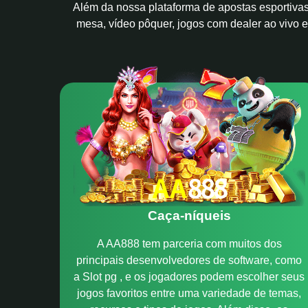
Além da nossa plataforma de apostas esportiva
mesa, vídeo pôquer, jogos com dealer ao vivo 
Caça-níqueis
A AA888 tem parceria com muitos dos
principais desenvolvedores de software, como
a Slot pg , e os jogadores podem escolher seus
jogos favoritos entre uma variedade de temas,