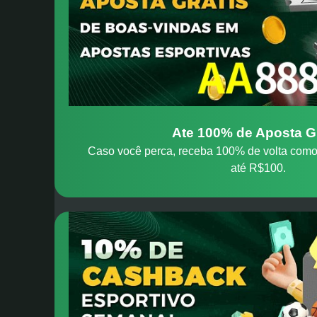
Ate 100% de Aposta Gr
Caso você perca, receba 100% de volta como
até R$100.