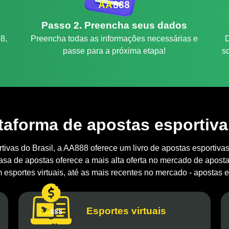
Passo 2. Preencha seus dados
8,
Preencha todas as informações necessárias e
D
passe para a próxima etapa!
s
taforma de apostas esportiva
vas do Brasil, a AA888 oferece um livro de apostas esportivas
sa de apostas oferece a mais alta oferta no mercado de aposta
 esportes virtuais, até as mais recentes no mercado - apostas e
Esportes virtuais