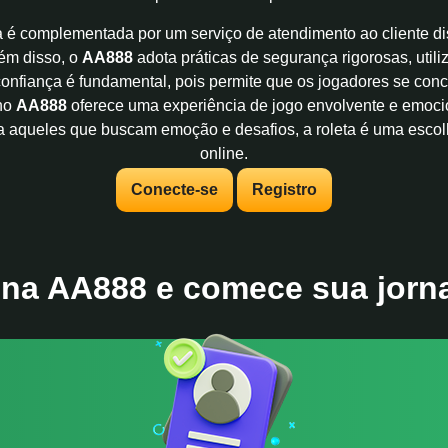
 é complementada por um serviço de atendimento ao cliente dis
ém disso, o
AA888
adota práticas de segurança rigorosas, utili
onfiança é fundamental, pois permite que os jogadores se conc
 no
AA888
oferece uma experiência de jogo envolvente e emoci
ra aqueles que buscam emoção e desafios, a roleta é uma escol
online.
Conecte-se
Registro
 na AA888 e comece sua jorn