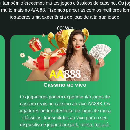
s, também oferecemos muitos jogos clássicos de cassino. Os jo
e muito mais no AA888. Fizemos parcerias com os melhores for
jogadores uma experiência de jogo de alta qualidade.
001Win
Cassino ao vivo
Os jogadores podem experimentar jogos de
cassino reais no cassino ao vivo AA888. Os
jogadores podem desfrutar de jogos de mesa
clássicos, transmitidos ao vivo para o seu
dispositivo e jogar blackjack, roleta, bacará,