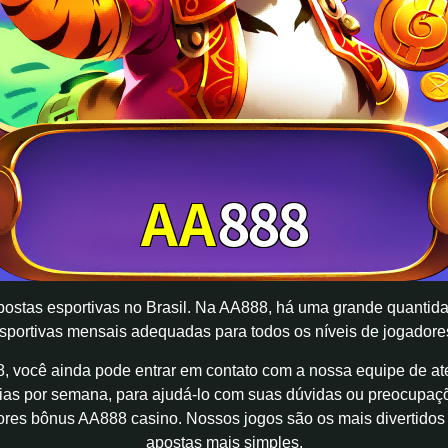
apostas esportivas no Brasil. Na AA888, há uma grande quanti
sportivas mensais adequadas para todos os níveis de jogadore
8, você ainda pode entrar em contato com a nossa equipe de at
 dias por semana, para ajudá-lo com suas dúvidas ou preocupaçõ
 bônus AA888 casino. Nossos jogos são os mais divertidos e
apostas mais simples.