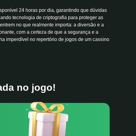
ponível 24 horas por dia, garantindo que dúvidas
zando tecnologia de criptografia para proteger as
entrem no que realmente importa: a diversão e a
onante, com a certeza de que a segurança e a
ha imperdível no repertório de jogos de um cassino
ada no jogo!