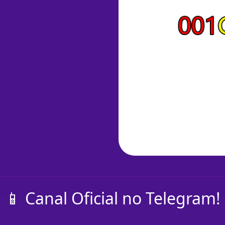
📱 Canal Oficial no Telegram!