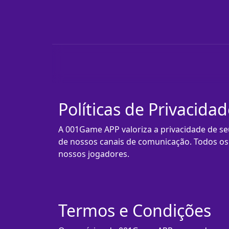
Políticas de Privacida
A 001Game APP valoriza a privacidade de s
de nossos canais de comunicação. Todos os 
nossos jogadores.
Termos e Condições