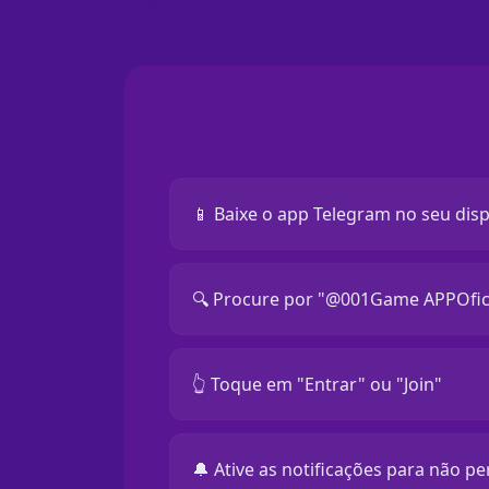
📱 Baixe o app Telegram no seu disp
🔍 Procure por "@001Game APPOfic
👆 Toque em "Entrar" ou "Join"
🔔 Ative as notificações para não p