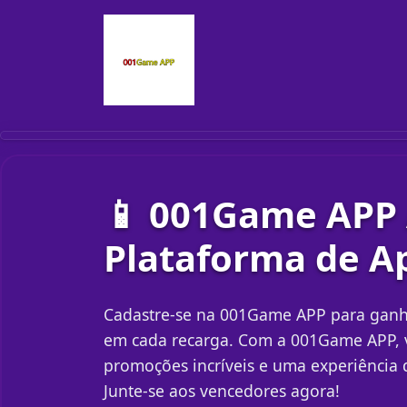
📱 001Game APP
Plataforma de A
Cadastre-se na 001Game APP para ganh
em cada recarga. Com a 001Game APP, 
promoções incríveis e uma experiência d
Junte-se aos vencedores agora!