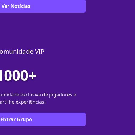
Ver Notícias
Comunidade VIP
1000+
unidade exclusiva de jogadores e
rtilhe experiências!
Entrar Grupo