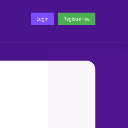
Login
Registrar-se