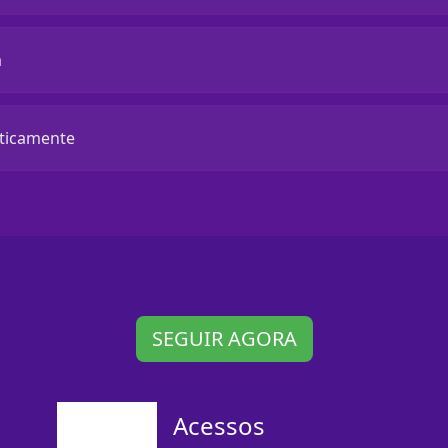
a
aticamente
SEGUIR AGORA
Acessos