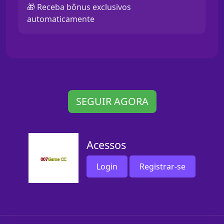
🎁 Receba bônus exclusivos
automaticamente
SEGUIR AGORA
Acessos
Login
Registrar-se