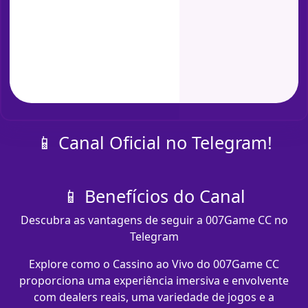
📱 Canal Oficial no Telegram!
📱 Benefícios do Canal
Descubra as vantagens de seguir a 007Game CC no
Telegram
Explore como o Cassino ao Vivo do 007Game CC
proporciona uma experiência imersiva e envolvente
com dealers reais, uma variedade de jogos e a