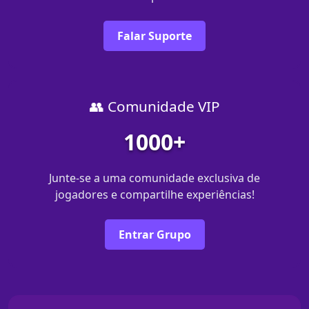
Falar Suporte
👥 Comunidade VIP
1000+
Junte-se a uma comunidade exclusiva de
jogadores e compartilhe experiências!
Entrar Grupo