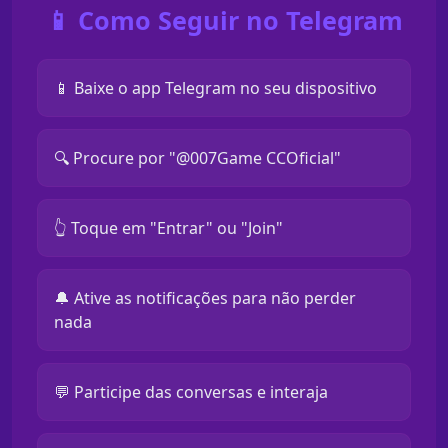
📱 Como Seguir no Telegram
📱 Baixe o app Telegram no seu dispositivo
🔍 Procure por "@007Game CCOficial"
👆 Toque em "Entrar" ou "Join"
🔔 Ative as notificações para não perder
nada
💬 Participe das conversas e interaja