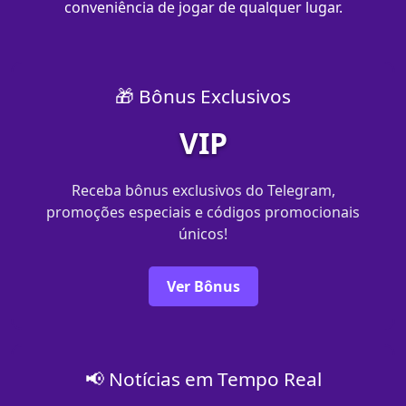
conveniência de jogar de qualquer lugar.
🎁 Bônus Exclusivos
VIP
Receba bônus exclusivos do Telegram,
promoções especiais e códigos promocionais
únicos!
Ver Bônus
📢 Notícias em Tempo Real