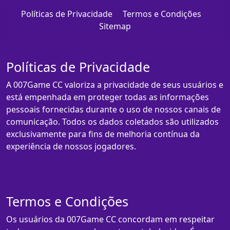
Políticas de Privacidade
Termos e Condições
Sitemap
Políticas de Privacidade
A 007Game CC valoriza a privacidade de seus usuários e
está empenhada em proteger todas as informações
pessoais fornecidas durante o uso de nossos canais de
comunicação. Todos os dados coletados são utilizados
exclusivamente para fins de melhoria contínua da
experiência de nossos jogadores.
Termos e Condições
Os usuários da 007Game CC concordam em respeitar