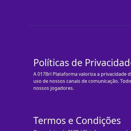
Políticas de Privacida
A 017Brl Plataforma valoriza a privacidade
uso de nossos canais de comunicação. Todos
nossos jogadores.
Termos e Condições