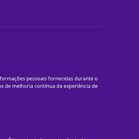
nformações pessoais fornecidas durante o
ns de melhoria contínua da experiência de