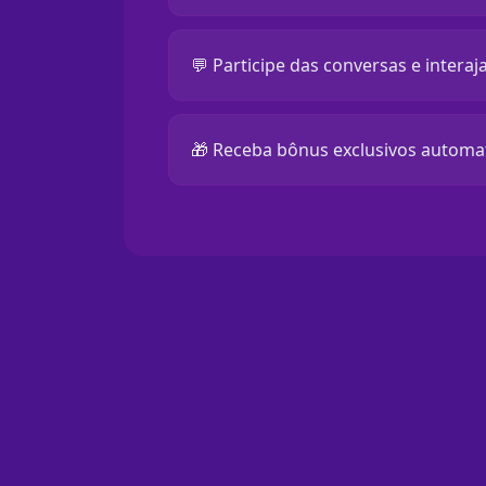
💬 Participe das conversas e interaj
🎁 Receba bônus exclusivos autom