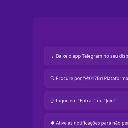
📱 Baixe o app Telegram no seu disp
🔍 Procure por "@017Brl Plataforma
👆 Toque em "Entrar" ou "Join"
🔔 Ative as notificações para não p