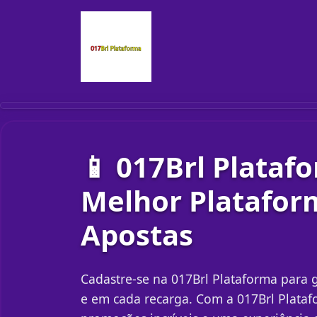
📱 017Brl Plataf
Melhor Platafor
Apostas
Cadastre-se na 017Brl Plataforma para
e em cada recarga. Com a 017Brl Plataf