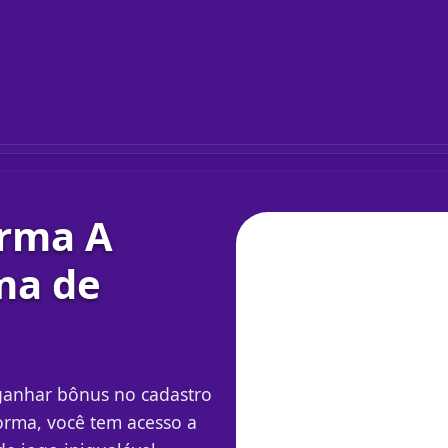
orma A
ma de
 ganhar bônus no cadastro
orma, você tem acesso a