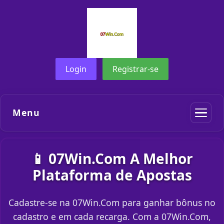
Login
Registrar-se
Menu
📱 07Win.Com A Melhor
Plataforma de Apostas
Cadastre-se na 07Win.Com para ganhar bônus no
cadastro e em cada recarga. Com a 07Win.Com,