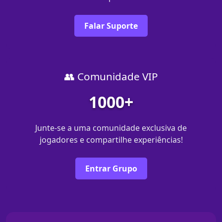
Falar Suporte
👥 Comunidade VIP
1000+
Junte-se a uma comunidade exclusiva de
jogadores e compartilhe experiências!
Entrar Grupo