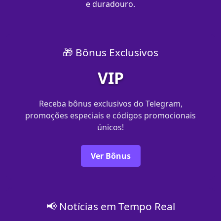
e duradouro.
🎁 Bônus Exclusivos
VIP
Receba bônus exclusivos do Telegram,
promoções especiais e códigos promocionais
únicos!
Ver Bônus
📢 Notícias em Tempo Real