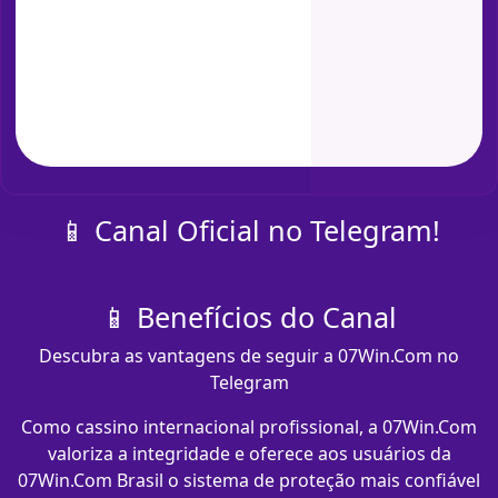
📱 Canal Oficial no Telegram!
📱 Benefícios do Canal
Descubra as vantagens de seguir a 07Win.Com no
Telegram
Como cassino internacional profissional, a 07Win.Com
valoriza a integridade e oferece aos usuários da
07Win.Com Brasil o sistema de proteção mais confiável