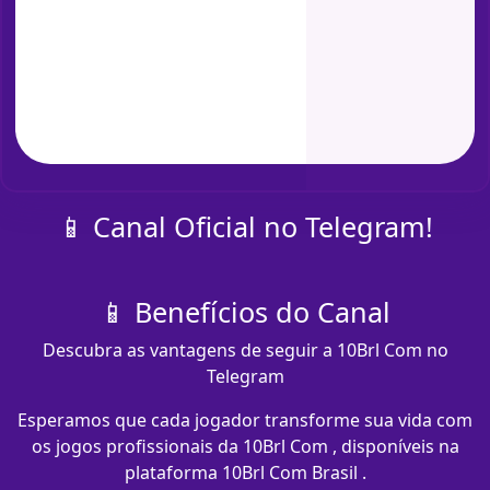
📱 Canal Oficial no Telegram!
📱 Benefícios do Canal
Descubra as vantagens de seguir a 10Brl Com no
Telegram
Esperamos que cada jogador transforme sua vida com
os jogos profissionais da 10Brl Com , disponíveis na
plataforma 10Brl Com Brasil .