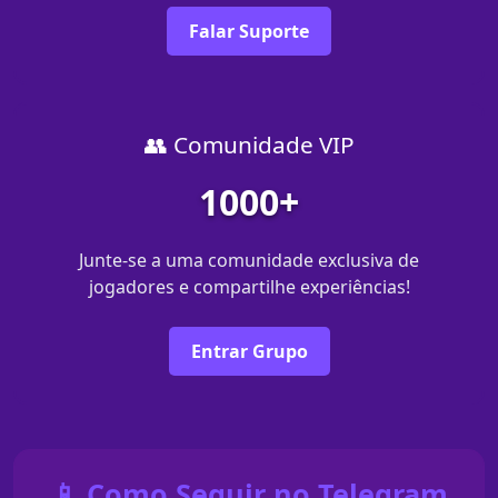
Falar Suporte
👥 Comunidade VIP
1000+
Junte-se a uma comunidade exclusiva de
jogadores e compartilhe experiências!
Entrar Grupo
📱 Como Seguir no Telegram