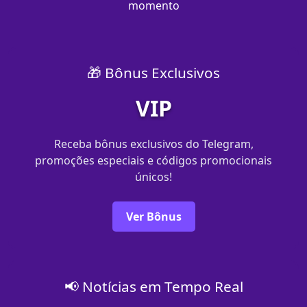
momento
🎁 Bônus Exclusivos
VIP
Receba bônus exclusivos do Telegram,
promoções especiais e códigos promocionais
únicos!
Ver Bônus
📢 Notícias em Tempo Real