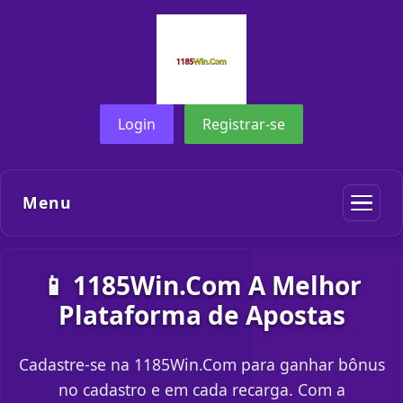
Login
Registrar-se
Menu
📱 1185Win.Com A Melhor
Plataforma de Apostas
Cadastre-se na 1185Win.Com para ganhar bônus
no cadastro e em cada recarga. Com a