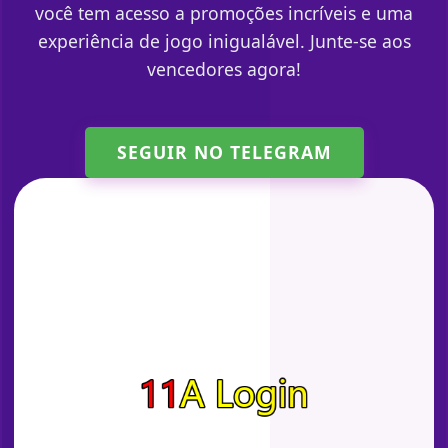
você tem acesso a promoções incríveis e uma
experiência de jogo inigualável. Junte-se aos
vencedores agora!
SEGUIR NO TELEGRAM