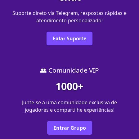
Suporte direto via Telegram, respostas rápidas e
atendimento personalizado!
Falar Suporte
👥 Comunidade VIP
1000+
Junte-se a uma comunidade exclusiva de
jogadores e compartilhe experiências!
Entrar Grupo