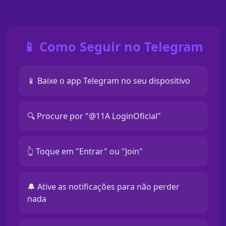
📱 Como Seguir no Telegram
📱 Baixe o app Telegram no seu dispositivo
🔍 Procure por "@11A LoginOficial"
👆 Toque em "Entrar" ou "Join"
🔔 Ative as notificações para não perder
nada