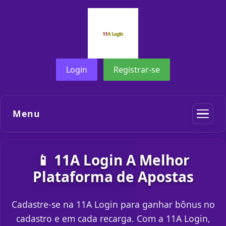
Login
Registrar-se
Menu
📱 11A Login A Melhor
Plataforma de Apostas
Cadastre-se na 11A Login para ganhar bônus no
cadastro e em cada recarga. Com a 11A Login,