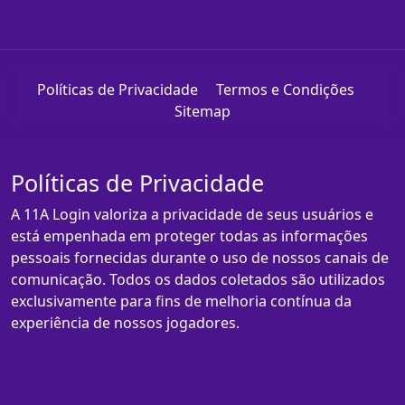
Políticas de Privacidade
Termos e Condições
Sitemap
Políticas de Privacidade
A 11A Login valoriza a privacidade de seus usuários e
está empenhada em proteger todas as informações
pessoais fornecidas durante o uso de nossos canais de
comunicação. Todos os dados coletados são utilizados
exclusivamente para fins de melhoria contínua da
experiência de nossos jogadores.