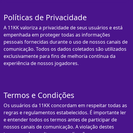
Políticas de Privacidade
A 11KK valoriza a privacidade de seus usuários e está
empenhada em proteger todas as informações
pessoais fornecidas durante o uso de nossos canais de
comunicação. Todos os dados coletados são utilizados
exclusivamente para fins de melhoria contínua da
experiência de nossos jogadores.
Termos e Condições
Os usuários da 11KK concordam em respeitar todas as
regras e regulamentos estabelecidos. É importante ler
e entender todos os termos antes de participar de
nossos canais de comunicação. A violação destes