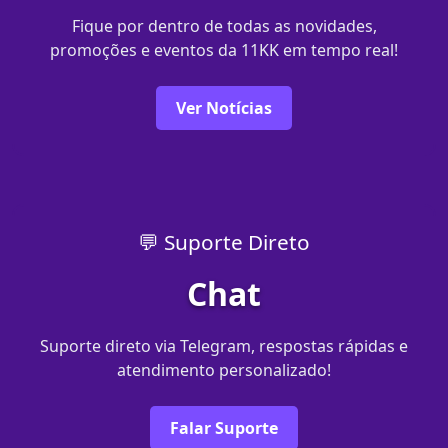
Fique por dentro de todas as novidades,
promoções e eventos da 11KK em tempo real!
Ver Notícias
💬 Suporte Direto
Chat
Suporte direto via Telegram, respostas rápidas e
atendimento personalizado!
Falar Suporte