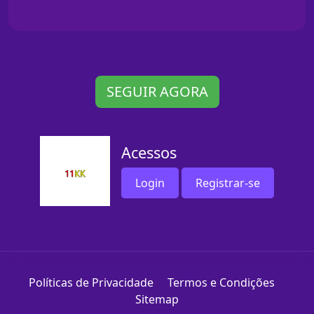
SEGUIR AGORA
Acessos
Login
Registrar-se
Políticas de Privacidade
Termos e Condições
Sitemap