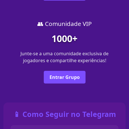
👥 Comunidade VIP
1000+
Junte-se a uma comunidade exclusiva de
jogadores e compartilhe experiências!
Entrar Grupo
📱 Como Seguir no Telegram