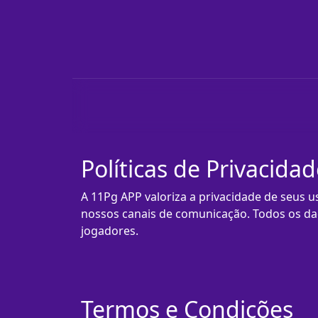
Políticas de Privacida
A 11Pg APP valoriza a privacidade de seus 
nossos canais de comunicação. Todos os dad
jogadores.
Termos e Condições