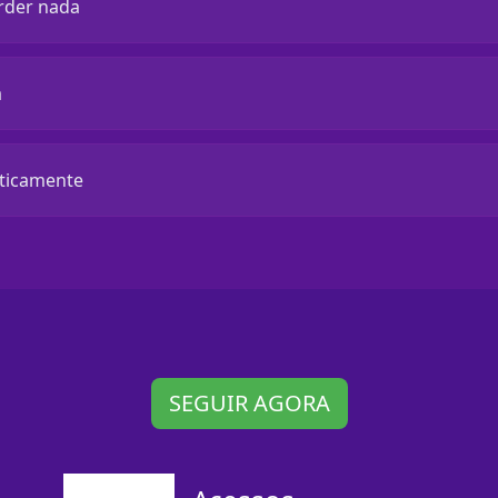
erder nada
a
aticamente
SEGUIR AGORA