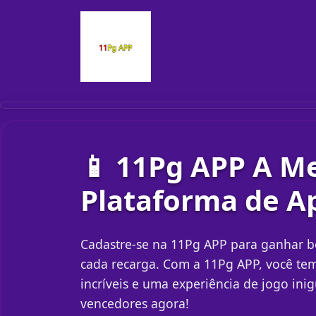
📱 11Pg APP A M
Plataforma de A
Cadastre-se na 11Pg APP para ganhar b
cada recarga. Com a 11Pg APP, você te
incríveis e uma experiência de jogo inig
vencedores agora!