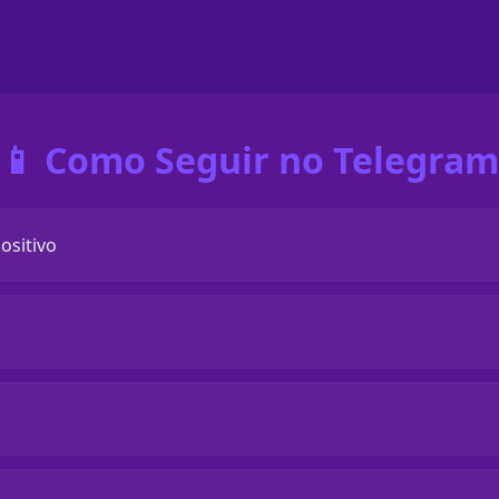
📱 Como Seguir no Telegram
ositivo