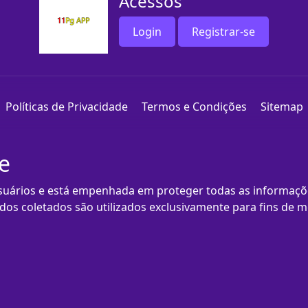
Acessos
Login
Registrar-se
Políticas de Privacidade
Termos e Condições
Sitemap
de
usuários e está empenhada em proteger todas as informaçõ
os coletados são utilizados exclusivamente para fins de m