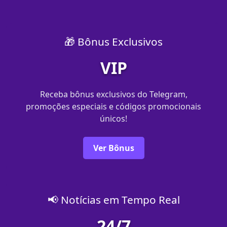
🎁 Bônus Exclusivos
VIP
Receba bônus exclusivos do Telegram,
promoções especiais e códigos promocionais
únicos!
Ver Bônus
📢 Notícias em Tempo Real
24/7