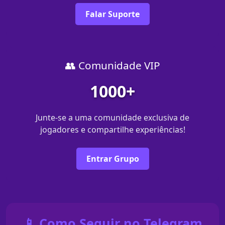
Falar Suporte
👥 Comunidade VIP
1000+
Junte-se a uma comunidade exclusiva de
jogadores e compartilhe experiências!
Entrar Grupo
📱 Como Seguir no Telegram