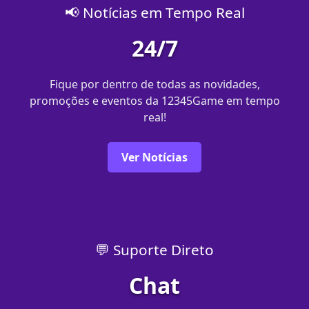
📢 Notícias em Tempo Real
24/7
Fique por dentro de todas as novidades,
promoções e eventos da 12345Game em tempo
real!
Ver Notícias
💬 Suporte Direto
Chat