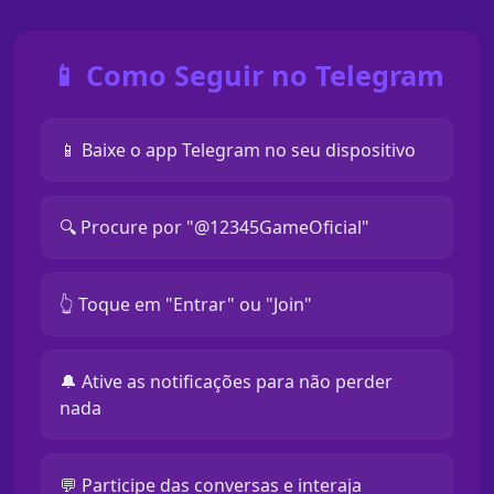
📱 Como Seguir no Telegram
📱 Baixe o app Telegram no seu dispositivo
🔍 Procure por "@12345GameOficial"
👆 Toque em "Entrar" ou "Join"
🔔 Ative as notificações para não perder
nada
💬 Participe das conversas e interaja