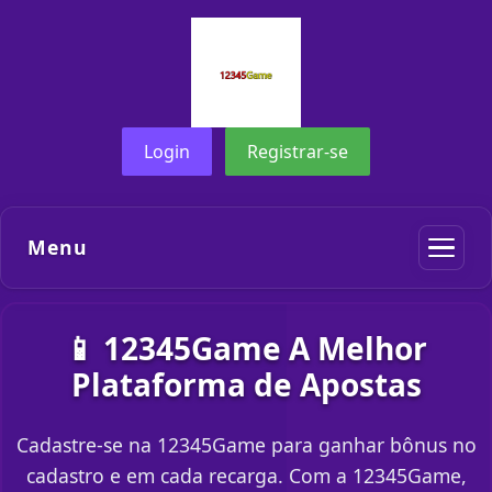
Login
Registrar-se
Menu
📱 12345Game A Melhor
Plataforma de Apostas
Cadastre-se na 12345Game para ganhar bônus no
cadastro e em cada recarga. Com a 12345Game,