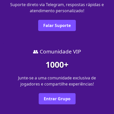
Suporte direto via Telegram, respostas rápidas e
atendimento personalizado!
Falar Suporte
👥 Comunidade VIP
1000+
Junte-se a uma comunidade exclusiva de
jogadores e compartilhe experiências!
Entrar Grupo