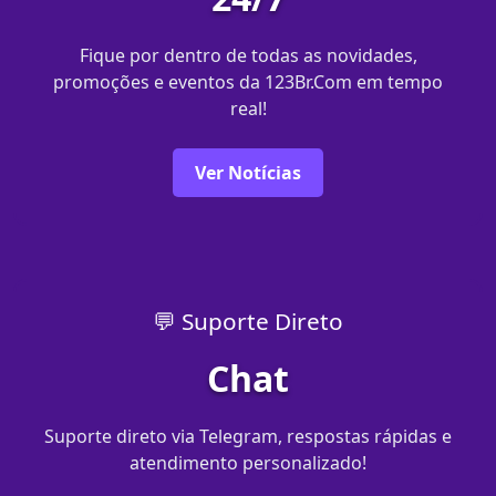
Fique por dentro de todas as novidades,
promoções e eventos da 123Br.Com em tempo
real!
Ver Notícias
💬 Suporte Direto
Chat
Suporte direto via Telegram, respostas rápidas e
atendimento personalizado!