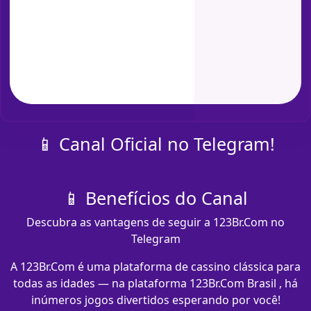
📱 Canal Oficial no Telegram!
📱 Benefícios do Canal
Descubra as vantagens de seguir a 123Br.Com no
Telegram
A 123Br.Com é uma plataforma de cassino clássica para
todas as idades — na plataforma 123Br.Com Brasil , há
inúmeros jogos divertidos esperando por você!