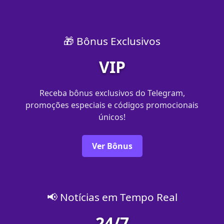
🎁 Bônus Exclusivos
VIP
Receba bônus exclusivos do Telegram,
promoções especiais e códigos promocionais
únicos!
Ver Bônus
📢 Notícias em Tempo Real
24/7