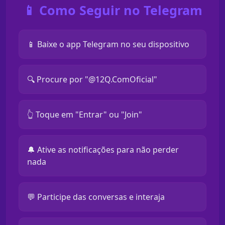
📱 Como Seguir no Telegram
📱 Baixe o app Telegram no seu dispositivo
🔍 Procure por "@12Q.ComOficial"
👆 Toque em "Entrar" ou "Join"
🔔 Ative as notificações para não perder
nada
💬 Participe das conversas e interaja