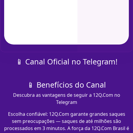
📱 Canal Oficial no Telegram!
📱 Benefícios do Canal
Descubra as vantagens de seguir a 12Q.Com no
Telegram
Escolha confiável: 12Q.Com garante grandes saques
sem preocupações — saques de até milhões são
processados em 3 minutos. A força da 12Q.Com Brasil é