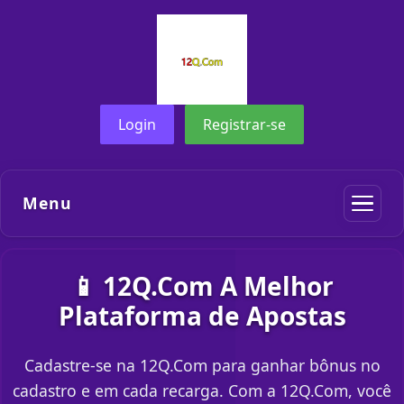
Login
Registrar-se
Menu
📱 12Q.Com A Melhor
Plataforma de Apostas
Cadastre-se na 12Q.Com para ganhar bônus no
cadastro e em cada recarga. Com a 12Q.Com, você