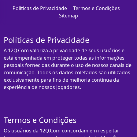
Políticas de Privacidade
Termos e Condições
Sitemap
Políticas de Privacidade
A 12Q.Com valoriza a privacidade de seus usuários e
está empenhada em proteger todas as informações
pessoais fornecidas durante o uso de nossos canais de
comunicação. Todos os dados coletados são utilizados
exclusivamente para fins de melhoria contínua da
experiência de nossos jogadores.
Termos e Condições
Os usuários da 12Q.Com concordam em respeitar