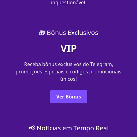
inquestionável.
🎁 Bônus Exclusivos
VIP
Receba bônus exclusivos do Telegram,
promoções especiais e códigos promocionais
únicos!
Ver Bônus
📢 Notícias em Tempo Real