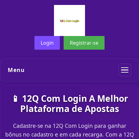
Login
Registrar-se
Menu
📱 12Q Com Login A Melhor
Plataforma de Apostas
Cadastre-se na 12Q Com Login para ganhar
bônus no cadastro e em cada recarga. Com a 12Q