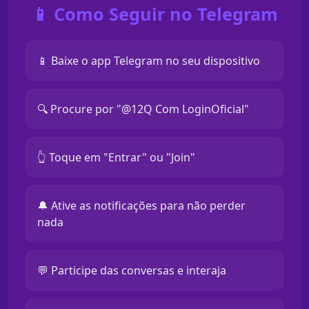
📱 Como Seguir no Telegram
📱 Baixe o app Telegram no seu dispositivo
🔍 Procure por "@12Q Com LoginOficial"
👆 Toque em "Entrar" ou "Join"
🔔 Ative as notificações para não perder
nada
💬 Participe das conversas e interaja