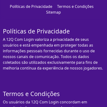
Políticas de Privacidade
Termos e Condições
Sitemap
Políticas de Privacidade
A 12Q Com Login valoriza a privacidade de seus
usuários e está empenhada em proteger todas as
informações pessoais fornecidas durante o uso de
nossos canais de comunicação. Todos os dados
coletados são utilizados exclusivamente para fins de
melhoria contínua da experiência de nossos jogadores.
Termos e Condições
Os usuários da 12Q Com Login concordam em