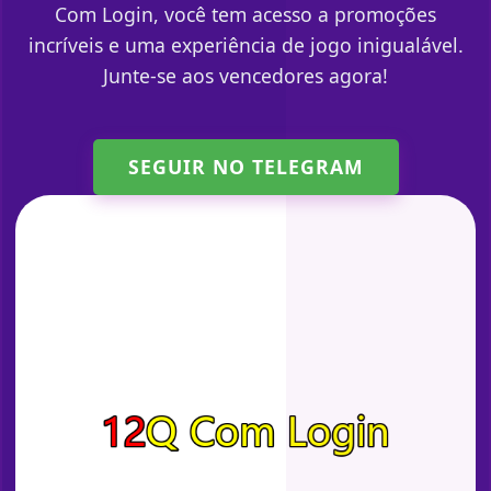
Com Login, você tem acesso a promoções
incríveis e uma experiência de jogo inigualável.
Junte-se aos vencedores agora!
SEGUIR NO TELEGRAM