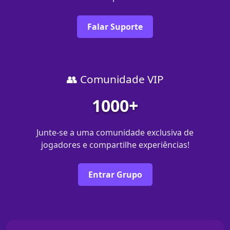
Falar Suporte
👥 Comunidade VIP
1000+
Junte-se a uma comunidade exclusiva de
jogadores e compartilhe experiências!
Entrar Grupo