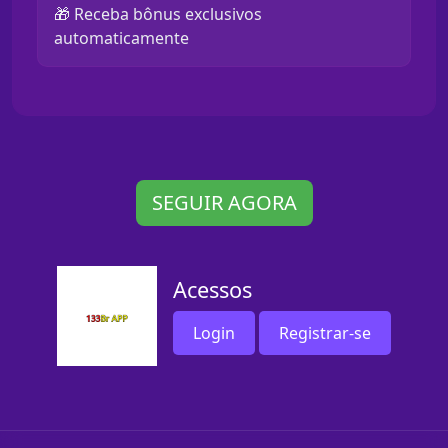
🎁 Receba bônus exclusivos
automaticamente
SEGUIR AGORA
Acessos
Login
Registrar-se