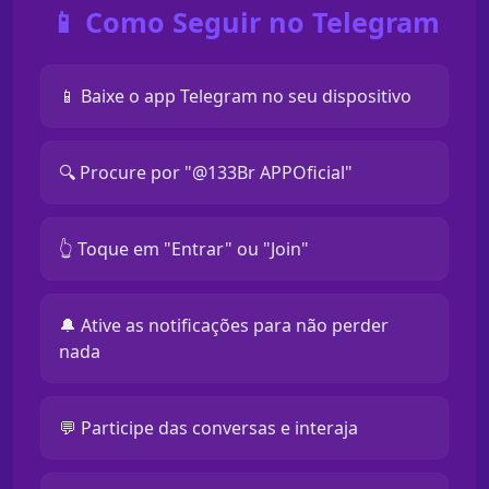
📱 Como Seguir no Telegram
📱 Baixe o app Telegram no seu dispositivo
🔍 Procure por "@133Br APPOficial"
👆 Toque em "Entrar" ou "Join"
🔔 Ative as notificações para não perder
nada
💬 Participe das conversas e interaja