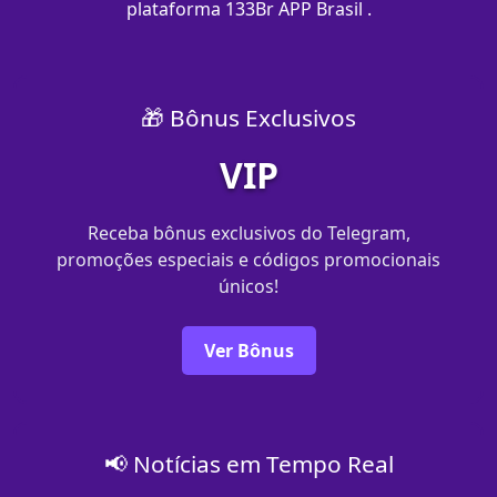
plataforma 133Br APP Brasil .
🎁 Bônus Exclusivos
VIP
Receba bônus exclusivos do Telegram,
promoções especiais e códigos promocionais
únicos!
Ver Bônus
📢 Notícias em Tempo Real