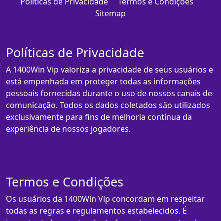
Políticas de Privacidade
Termos e Condições
Sitemap
Políticas de Privacidade
A 1400Win Vip valoriza a privacidade de seus usuários e
está empenhada em proteger todas as informações
pessoais fornecidas durante o uso de nossos canais de
comunicação. Todos os dados coletados são utilizados
exclusivamente para fins de melhoria contínua da
experiência de nossos jogadores.
Termos e Condições
Os usuários da 1400Win Vip concordam em respeitar
todas as regras e regulamentos estabelecidos. É