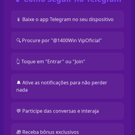
📱 Baixe o app Telegram no seu dispositivo
🔍 Procure por "@1400Win VipOficial"
👆 Toque em "Entrar" ou "Join"
🔔 Ative as notificações para não perder
nada
💬 Participe das conversas e interaja
🎁 Receba bônus exclusivos