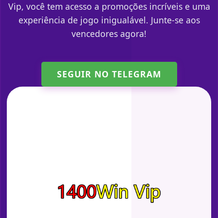
Vip, você tem acesso a promoções incríveis e uma
experiência de jogo inigualável. Junte-se aos
vencedores agora!
SEGUIR NO TELEGRAM