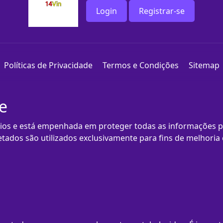
Login
Registrar-se
Políticas de Privacidade
Termos e Condições
Sitemap
de
ários e está empenhada em proteger todas as informações 
tados são utilizados exclusivamente para fins de melhoria