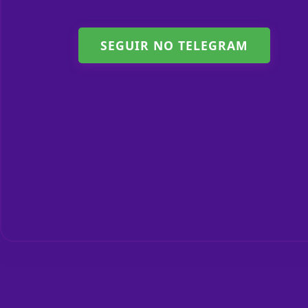
SEGUIR NO TELEGRAM