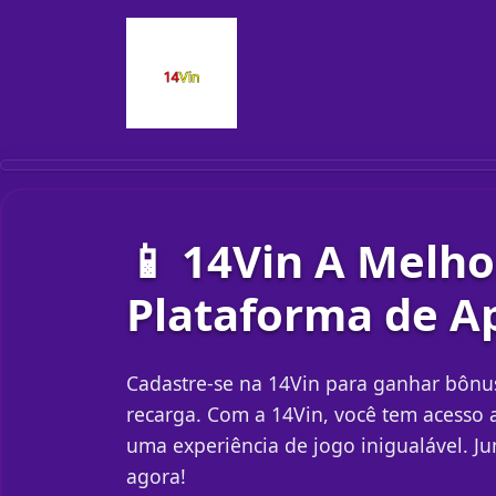
📱 14Vin A Melho
Plataforma de A
Cadastre-se na 14Vin para ganhar bônu
recarga. Com a 14Vin, você tem acesso 
uma experiência de jogo inigualável. J
agora!