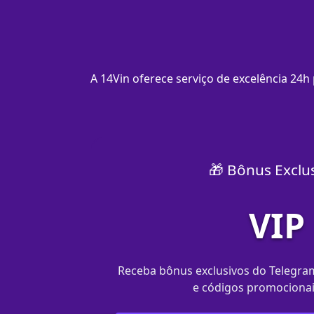
A 14Vin oferece serviço de excelência 24
🎁 Bônus Exclu
VIP
Receba bônus exclusivos do Telegra
e códigos promocionai