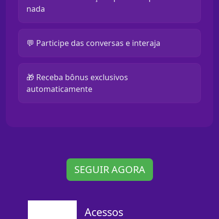
nada
💬 Participe das conversas e interaja
🎁 Receba bônus exclusivos
automaticamente
SEGUIR AGORA
Acessos