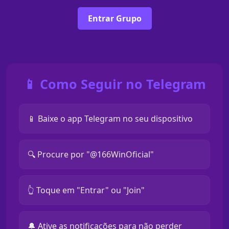
Entrar Grupo
📱 Como Seguir no Telegram
📱 Baixe o app Telegram no seu dispositivo
🔍 Procure por "@166WinOficial"
👆 Toque em "Entrar" ou "Join"
🔔 Ative as notificações para não perder