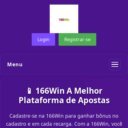
Login
Registrar-se
Menu
📱 166Win A Melhor
Plataforma de Apostas
Cadastre-se na 166Win para ganhar bônus no
cadastro e em cada recarga. Com a 166Win, você