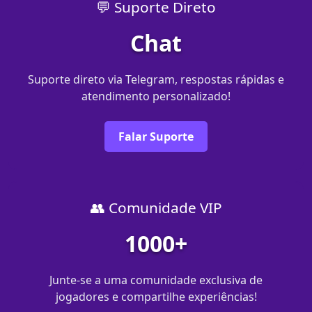
💬 Suporte Direto
Chat
Suporte direto via Telegram, respostas rápidas e
atendimento personalizado!
Falar Suporte
👥 Comunidade VIP
1000+
Junte-se a uma comunidade exclusiva de
jogadores e compartilhe experiências!