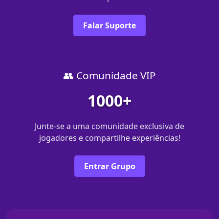
Falar Suporte
👥 Comunidade VIP
1000+
Junte-se a uma comunidade exclusiva de
jogadores e compartilhe experiências!
Entrar Grupo