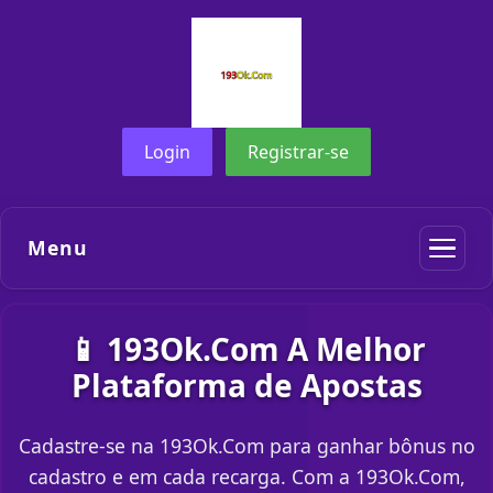
Login
Registrar-se
Menu
📱 193Ok.Com A Melhor
Plataforma de Apostas
Cadastre-se na 193Ok.Com para ganhar bônus no
cadastro e em cada recarga. Com a 193Ok.Com,