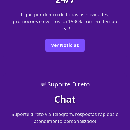
Fique por dentro de todas as novidades,
promoções e eventos da 193Ok.Com em tempo
real!
Ver Notícias
💬 Suporte Direto
Chat
Suporte direto via Telegram, respostas rápidas e
atendimento personalizado!