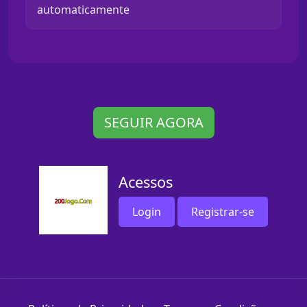
automaticamente
SEGUIR AGORA
Acessos
Login
Registrar-se