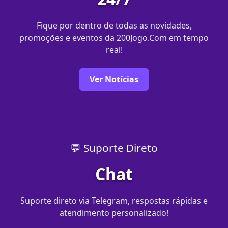
Fique por dentro de todas as novidades,
promoções e eventos da 200Jogo.Com em tempo
real!
Ver Notícias
💬 Suporte Direto
Chat
Suporte direto via Telegram, respostas rápidas e
atendimento personalizado!