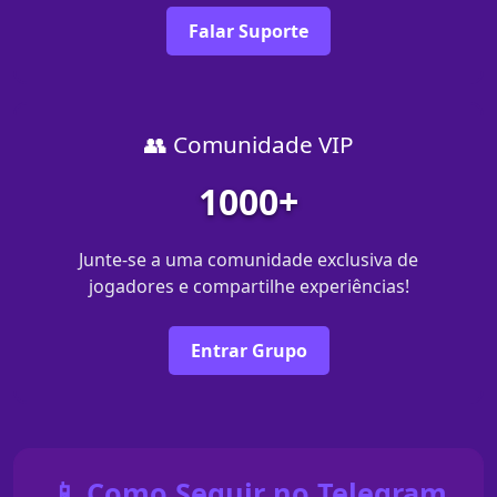
Falar Suporte
👥 Comunidade VIP
1000+
Junte-se a uma comunidade exclusiva de
jogadores e compartilhe experiências!
Entrar Grupo
📱 Como Seguir no Telegram