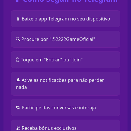
📱 Baixe o app Telegram no seu dispositivo
🔍 Procure por "@2222GameOficial"
👆 Toque em "Entrar" ou "Join"
🔔 Ative as notificações para não perder
nada
💬 Participe das conversas e interaja
🎁 Receba bônus exclusivos