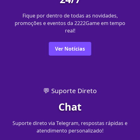
Fique por dentro de todas as novidades,
promoções e eventos da 2222Game em tempo
real!
Ver Notícias
💬 Suporte Direto
Chat
Suporte direto via Telegram, respostas rápidas e
atendimento personalizado!