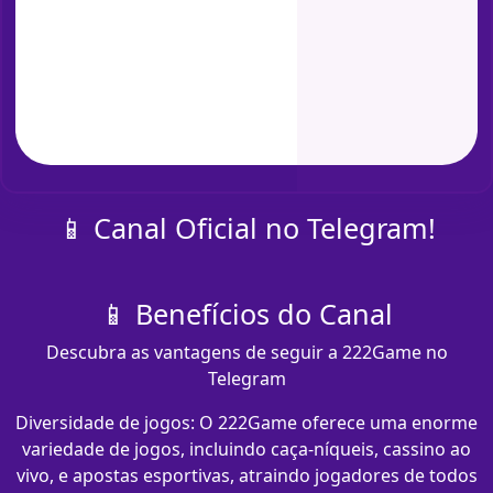
📱 Canal Oficial no Telegram!
📱 Benefícios do Canal
Descubra as vantagens de seguir a 222Game no
Telegram
Diversidade de jogos: O 222Game oferece uma enorme
variedade de jogos, incluindo caça-níqueis, cassino ao
vivo, e apostas esportivas, atraindo jogadores de todos