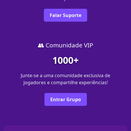
Falar Suporte
👥 Comunidade VIP
1000+
Junte-se a uma comunidade exclusiva de
jogadores e compartilhe experiências!
Entrar Grupo