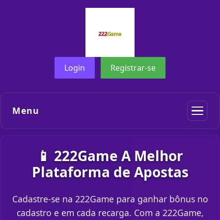
Login
Registrar-se
Menu
📱 222Game A Melhor
Plataforma de Apostas
Cadastre-se na 222Game para ganhar bônus no
cadastro e em cada recarga. Com a 222Game,