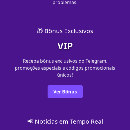
problemas.
🎁 Bônus Exclusivos
VIP
Receba bônus exclusivos do Telegram,
promoções especiais e códigos promocionais
únicos!
Ver Bônus
📢 Notícias em Tempo Real