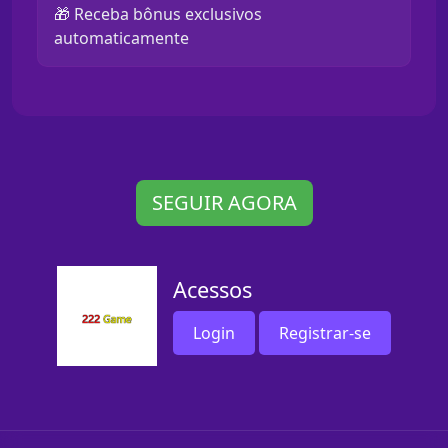
🎁 Receba bônus exclusivos
automaticamente
SEGUIR AGORA
Acessos
Login
Registrar-se