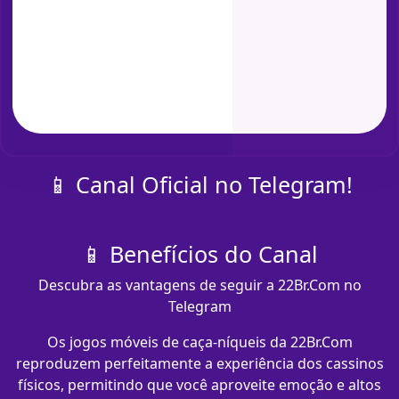
📱 Canal Oficial no Telegram!
📱 Benefícios do Canal
Descubra as vantagens de seguir a 22Br.Com no
Telegram
Os jogos móveis de caça-níqueis da 22Br.Com
reproduzem perfeitamente a experiência dos cassinos
físicos, permitindo que você aproveite emoção e altos