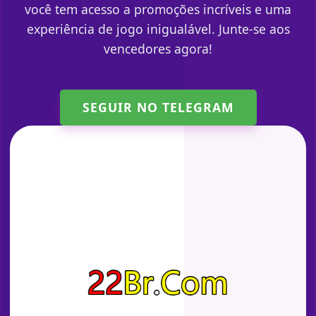
você tem acesso a promoções incríveis e uma
experiência de jogo inigualável. Junte-se aos
vencedores agora!
SEGUIR NO TELEGRAM