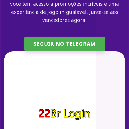
você tem acesso a promoções incríveis e uma
experiência de jogo inigualável. Junte-se aos
vencedores agora!
SEGUIR NO TELEGRAM