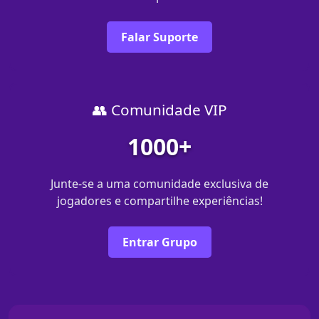
Falar Suporte
👥 Comunidade VIP
1000+
Junte-se a uma comunidade exclusiva de
jogadores e compartilhe experiências!
Entrar Grupo