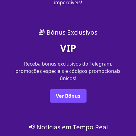
imperdíveis!
🎁 Bônus Exclusivos
VIP
Receba bônus exclusivos do Telegram,
promoções especiais e códigos promocionais
únicos!
Ver Bônus
📢 Notícias em Tempo Real