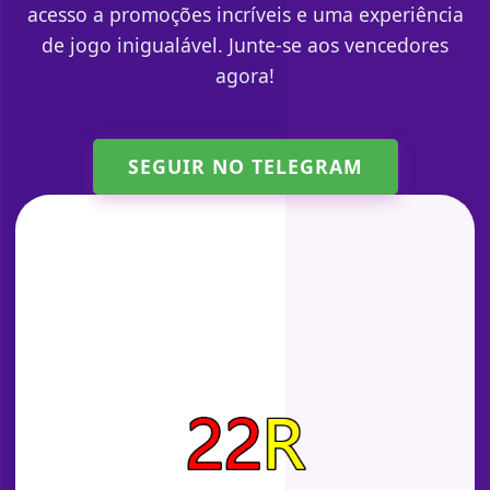
acesso a promoções incríveis e uma experiência
de jogo inigualável. Junte-se aos vencedores
agora!
SEGUIR NO TELEGRAM