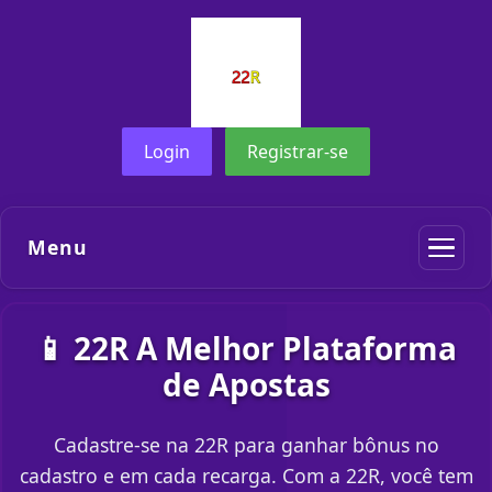
Login
Registrar-se
Menu
📱 22R A Melhor Plataforma
de Apostas
Cadastre-se na 22R para ganhar bônus no
cadastro e em cada recarga. Com a 22R, você tem