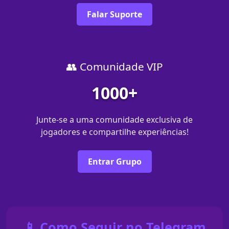
Falar Suporte
👥 Comunidade VIP
1000+
Junte-se a uma comunidade exclusiva de
jogadores e compartilhe experiências!
Entrar Grupo
📱 Como Seguir no Telegram