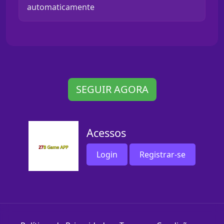
automaticamente
SEGUIR AGORA
Acessos
Login
Registrar-se