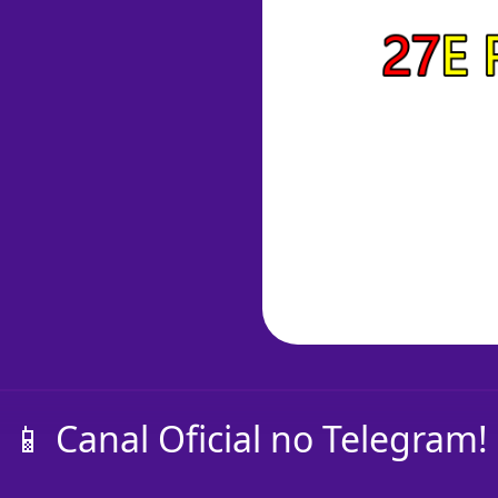
📱 Canal Oficial no Telegram!