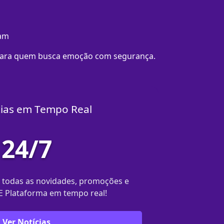
ram
a para quem busca emoção com segurança.
cias em Tempo Real
24/7
e todas as novidades, promoções e
E Plataforma em tempo real!
Ver Notícias