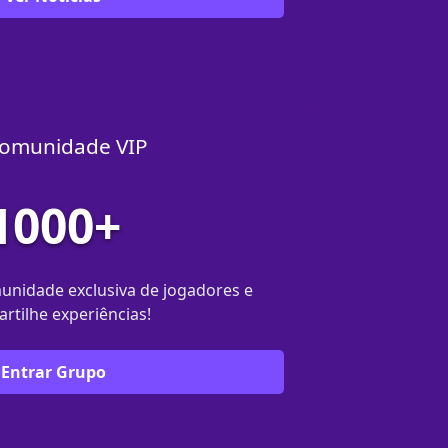
Comunidade VIP
1000+
unidade exclusiva de jogadores e
rtilhe experiências!
Entrar Grupo