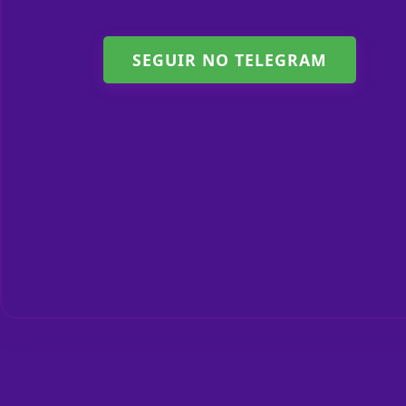
SEGUIR NO TELEGRAM