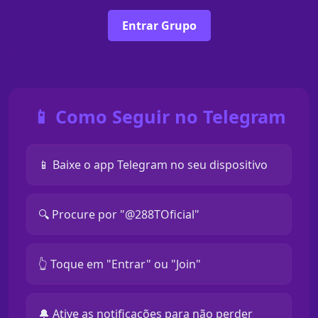
Entrar Grupo
📱 Como Seguir no Telegram
📱 Baixe o app Telegram no seu dispositivo
🔍 Procure por "@288TOficial"
👆 Toque em "Entrar" ou "Join"
🔔 Ative as notificações para não perder