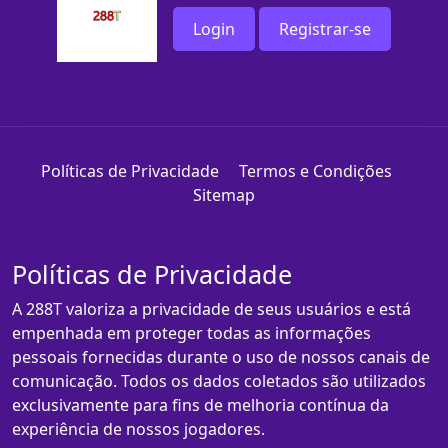
Login
Registrar-se
Políticas de Privacidade
Termos e Condições
Sitemap
Políticas de Privacidade
A 288T valoriza a privacidade de seus usuários e está
empenhada em proteger todas as informações
pessoais fornecidas durante o uso de nossos canais de
comunicação. Todos os dados coletados são utilizados
exclusivamente para fins de melhoria contínua da
experiência de nossos jogadores.