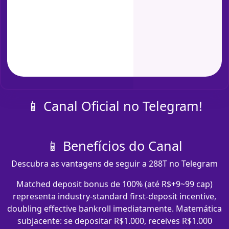
📱 Canal Oficial no Telegram!
📱 Benefícios do Canal
Descubra as vantagens de seguir a 288T no Telegram
Matched deposit bonus de 100% (até R$+9~99 cap)
representa industry-standard first-deposit incentive,
doubling effective bankroll imediatamente. Matemática
subjacente: se depositar R$1.000, receives R$1.000