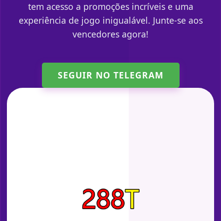
tem acesso a promoções incríveis e uma
experiência de jogo inigualável. Junte-se aos
vencedores agora!
SEGUIR NO TELEGRAM