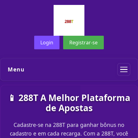
Login
Registrar-se
Menu
📱 288T A Melhor Plataforma
de Apostas
Cadastre-se na 288T para ganhar bônus no
cadastro e em cada recarga. Com a 288T, você