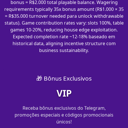
bonus = R$2.000 total playable balance. Wagering
requirements typically 35x bonus amount (R$1.000 × 35
= R$35.000 turnover needed para unlock withdrawable
status). Game contribution rates vary: slots 100%, table
games 10-20%, reducing house edge exploitation.
Expected completion rate ~12-18% baseado em
historical data, aligning incentive structure com
business sustainability.
🎁 Bônus Exclusivos
VIP
Receba bônus exclusivos do Telegram,
promoções especiais e códigos promocionais
únicos!