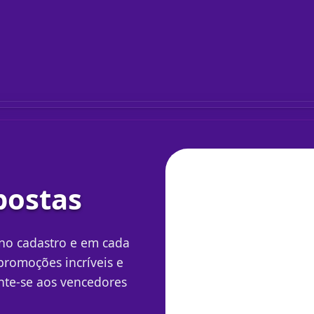
postas
no cadastro e em cada
promoções incríveis e
unte-se aos vencedores