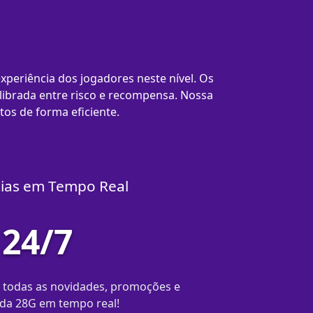
xperiência dos jogadores neste nível. Os
librada entre risco e recompensa. Nossa
os de forma eficiente.
cias em Tempo Real
24/7
e todas as novidades, promoções e
 da 28G em tempo real!