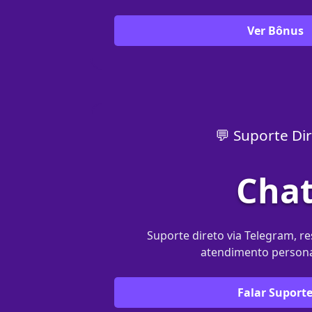
Ver Bônus
💬 Suporte Di
Cha
Suporte direto via Telegram, r
atendimento persona
Falar Suport