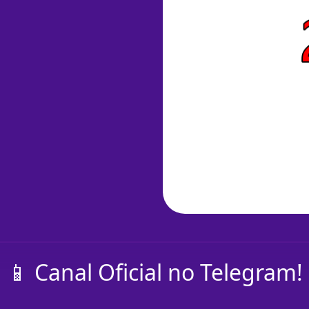
📱 Canal Oficial no Telegram!