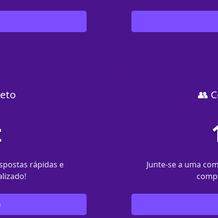
reto
👥 
t
espostas rápidas e
Junte-se a uma com
lizado!
compa
e