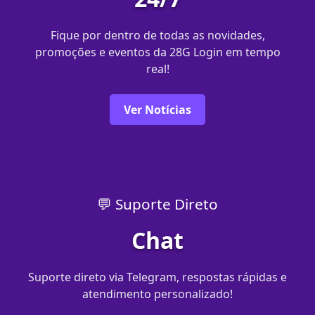
Fique por dentro de todas as novidades,
promoções e eventos da 28G Login em tempo
real!
Ver Notícias
💬 Suporte Direto
Chat
Suporte direto via Telegram, respostas rápidas e
atendimento personalizado!