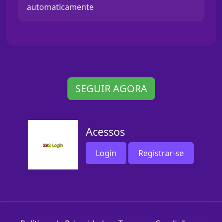
automaticamente
SEGUIR AGORA
Acessos
Login
Registrar-se