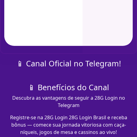
📱 Canal Oficial no Telegram!
📱 Benefícios do Canal
Descubra as vantagens de seguir a 28G Login no
Telegram
Registre-se na 28G Login 28G Login Brasil e receba
bônus — comece sua jornada vitoriosa com caça-
níqueis, jogos de mesa e cassinos ao vivo!