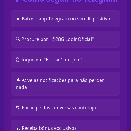
📱 Baixe o app Telegram no seu dispositivo
🔍 Procure por "@28G LoginOficial"
👆 Toque em "Entrar" ou "Join"
🔔 Ative as notificações para não perder
nada
💬 Participe das conversas e interaja
🎁 Receba bônus exclusivos