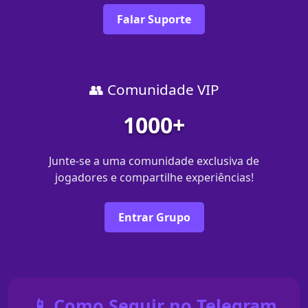
Falar Suporte
👥 Comunidade VIP
1000+
Junte-se a uma comunidade exclusiva de
jogadores e compartilhe experiências!
Entrar Grupo
📱 Como Seguir no Telegram