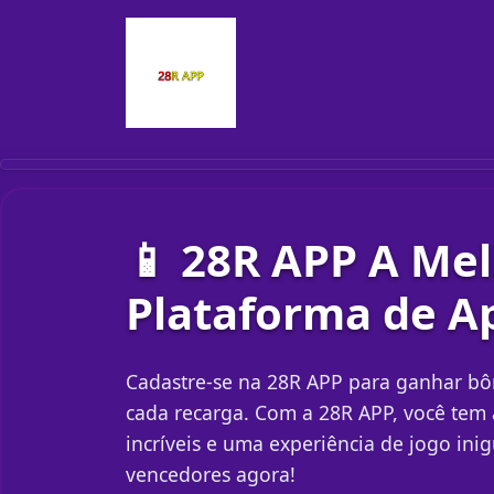
📱 28R APP A Me
Plataforma de A
Cadastre-se na 28R APP para ganhar bô
cada recarga. Com a 28R APP, você tem
incríveis e uma experiência de jogo inig
vencedores agora!