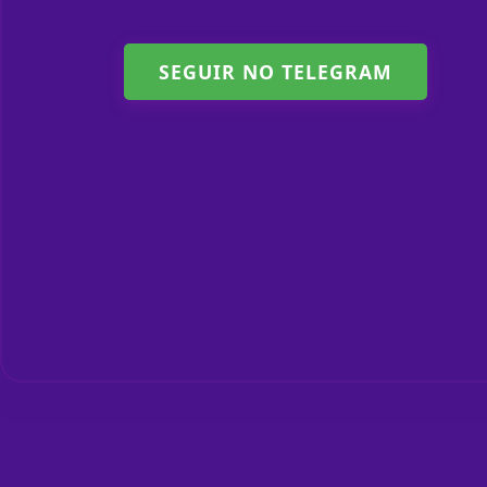
SEGUIR NO TELEGRAM