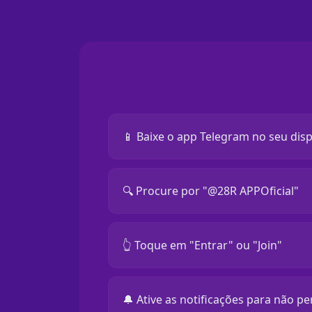
📱 Baixe o app Telegram no seu disp
🔍 Procure por "@28R APPOficial"
👆 Toque em "Entrar" ou "Join"
🔔 Ative as notificações para não p