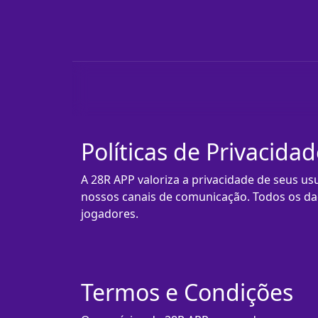
Políticas de Privacida
A 28R APP valoriza a privacidade de seus u
nossos canais de comunicação. Todos os dad
jogadores.
Termos e Condições