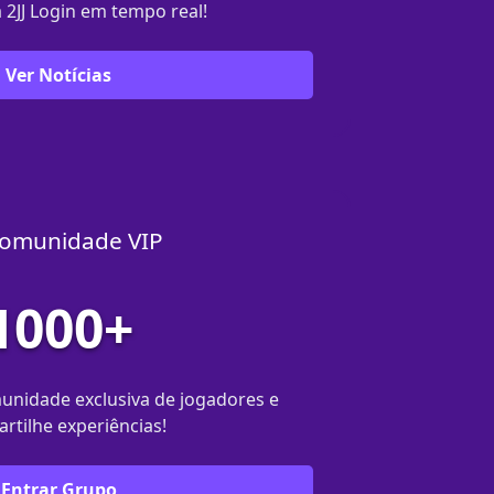
 2JJ Login em tempo real!
Ver Notícias
Comunidade VIP
1000+
unidade exclusiva de jogadores e
rtilhe experiências!
Entrar Grupo