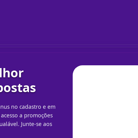
lhor
postas
ônus no cadastro e em
m acesso a promoções
ualável. Junte-se aos