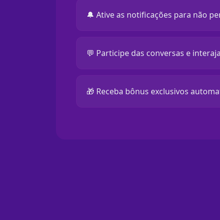
🔔 Ative as notificações para não p
💬 Participe das conversas e interaj
🎁 Receba bônus exclusivos autom