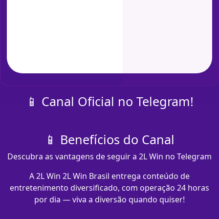
📱 Canal Oficial no Telegram!
📱 Benefícios do Canal
Descubra as vantagens de seguir a 2L Win no Telegram
A 2L Win 2L Win Brasil entrega conteúdo de
entretenimento diversificado, com operação 24 horas
por dia — viva a diversão quando quiser!