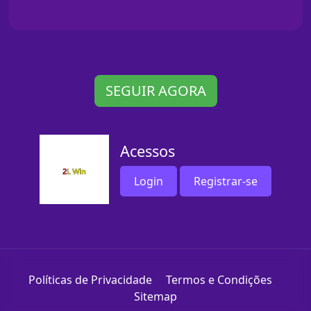
SEGUIR AGORA
Acessos
Login
Registrar-se
Políticas de Privacidade
Termos e Condições
Sitemap