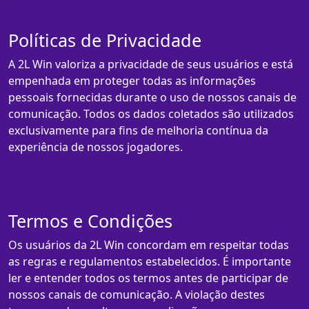
Políticas de Privacidade
A 2L Win valoriza a privacidade de seus usuários e está
empenhada em proteger todas as informações
pessoais fornecidas durante o uso de nossos canais de
comunicação. Todos os dados coletados são utilizados
exclusivamente para fins de melhoria contínua da
experiência de nossos jogadores.
Termos e Condições
Os usuários da 2L Win concordam em respeitar todas
as regras e regulamentos estabelecidos. É importante
ler e entender todos os termos antes de participar de
nossos canais de comunicação. A violação destes