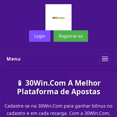
Login
Registrar-se
Menu
📱 30Win.Com A Melhor
Plataforma de Apostas
Cadastre-se na 30Win.Com para ganhar bônus no
cadastro e em cada recarga. Com a 30Win.Com,