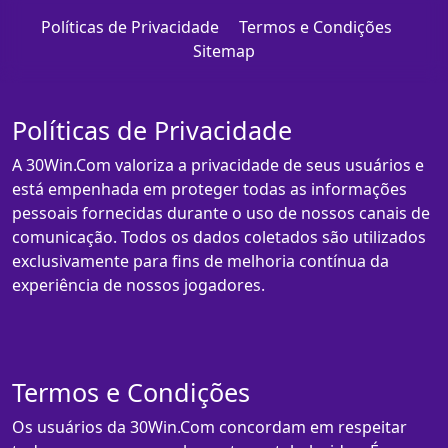
Políticas de Privacidade
Termos e Condições
Sitemap
Políticas de Privacidade
A 30Win.Com valoriza a privacidade de seus usuários e
está empenhada em proteger todas as informações
pessoais fornecidas durante o uso de nossos canais de
comunicação. Todos os dados coletados são utilizados
exclusivamente para fins de melhoria contínua da
experiência de nossos jogadores.
Termos e Condições
Os usuários da 30Win.Com concordam em respeitar