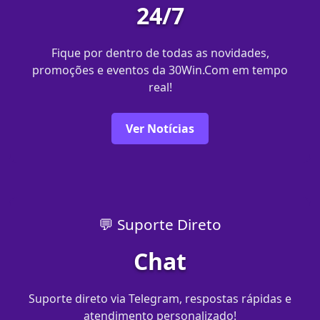
24/7
Fique por dentro de todas as novidades,
promoções e eventos da 30Win.Com em tempo
real!
Ver Notícias
💬 Suporte Direto
Chat
Suporte direto via Telegram, respostas rápidas e
atendimento personalizado!