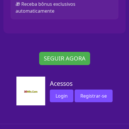
🎁 Receba bônus exclusivos
automaticamente
SEGUIR AGORA
Acessos
Login
Registrar-se