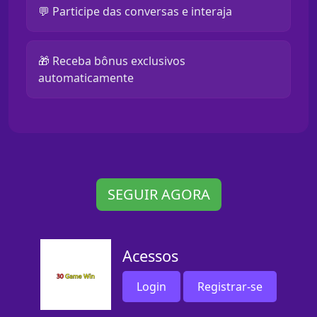
💬 Participe das conversas e interaja
🎁 Receba bônus exclusivos
automaticamente
SEGUIR AGORA
Acessos
Login
Registrar-se