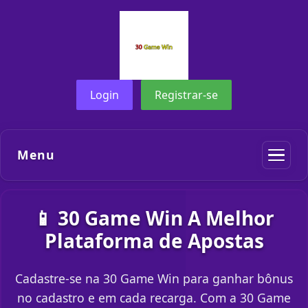
Login
Registrar-se
Menu
📱 30 Game Win A Melhor
Plataforma de Apostas
Cadastre-se na 30 Game Win para ganhar bônus
no cadastro e em cada recarga. Com a 30 Game