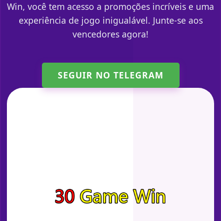
Win, você tem acesso a promoções incríveis e uma
experiência de jogo inigualável. Junte-se aos
vencedores agora!
SEGUIR NO TELEGRAM