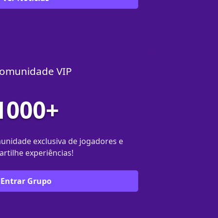
Comunidade VIP
1000+
unidade exclusiva de jogadores e
rtilhe experiências!
Entrar Grupo