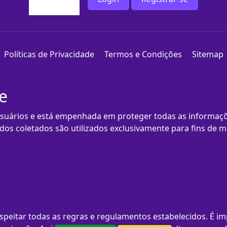
Políticas de Privacidade
Termos e Condições
Sitemap
de
 usuários e está empenhada em proteger todas as informaçõ
os coletados são utilizados exclusivamente para fins de m
eitar todas as regras e regulamentos estabelecidos. É im