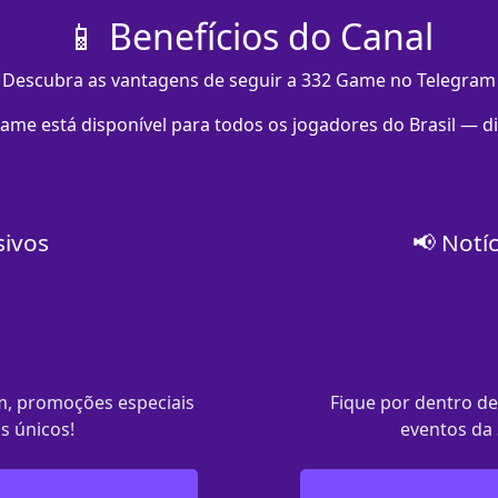
📱 Benefícios do Canal
Descubra as vantagens de seguir a 332 Game no Telegram
me está disponível para todos os jogadores do Brasil — d
sivos
📢 Notí
m, promoções especiais
Fique por dentro d
s únicos!
eventos da