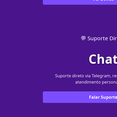
💬 Suporte Di
Cha
Suporte direto via Telegram, r
atendimento persona
Falar Suport