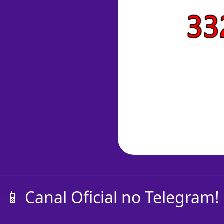
📱 Canal Oficial no Telegram!