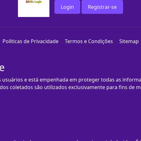
Login
Registrar-se
Políticas de Privacidade
Termos e Condições
Sitemap
de
us usuários e está empenhada em proteger todas as inform
os coletados são utilizados exclusivamente para fins de m