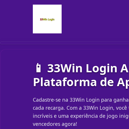
📱 33Win Login 
Plataforma de A
Cadastre-se na 33Win Login para ganha
cada recarga. Com a 33Win Login, você
incríveis e uma experiência de jogo inig
vencedores agora!