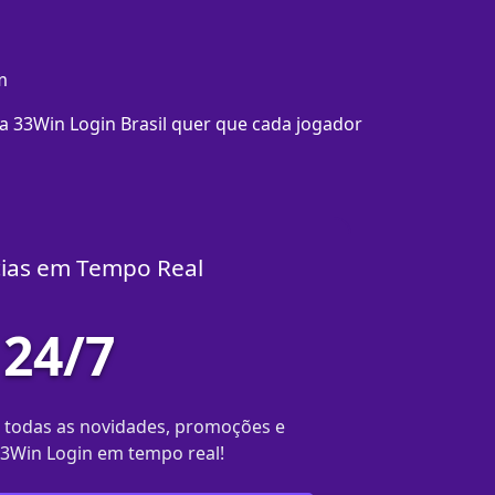
m
a 33Win Login Brasil quer que cada jogador
cias em Tempo Real
24/7
e todas as novidades, promoções e
33Win Login em tempo real!