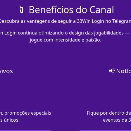
📱 Benefícios do Canal
Descubra as vantagens de seguir a 33Win Login no Telegra
 Login continua otimizando o design das jogabilidades — 
jogue com intensidade e paixão.
sivos
📢 Notí
m, promoções especiais
Fique por dentro d
s únicos!
eventos da 