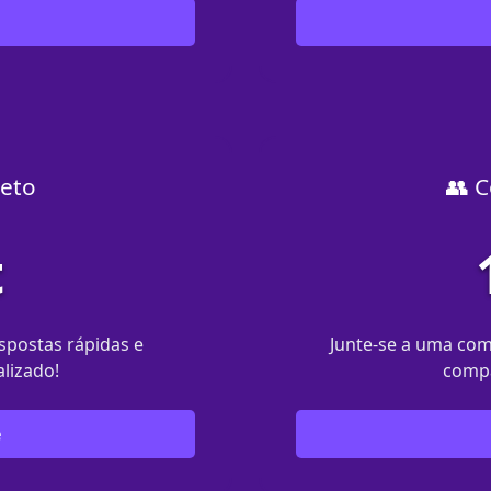
reto
👥 
t
espostas rápidas e
Junte-se a uma com
lizado!
compa
e