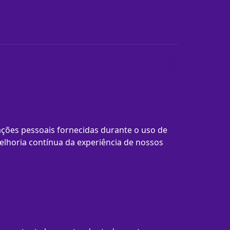
ações pessoais fornecidas durante o uso de
elhoria contínua da experiência de nossos