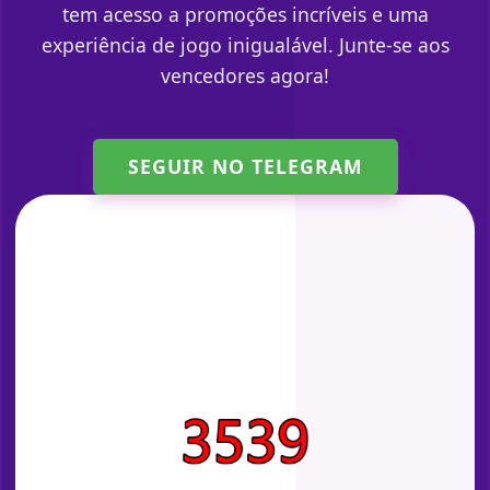
tem acesso a promoções incríveis e uma
experiência de jogo inigualável. Junte-se aos
vencedores agora!
SEGUIR NO TELEGRAM