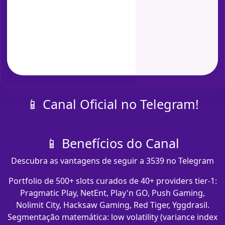
📱 Canal Oficial no Telegram!
📱 Benefícios do Canal
Descubra as vantagens de seguir a 3539 no Telegram
Portfolio de 500+ slots curados de 40+ providers tier-1:
Pragmatic Play, NetEnt, Play'n GO, Push Gaming,
Nolimit City, Hacksaw Gaming, Red Tiger, Yggdrasil.
Segmentação matemática: low volatility (variance index