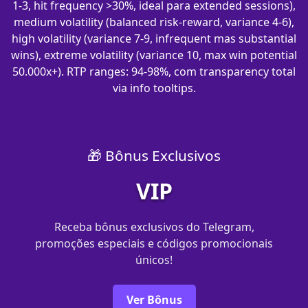
1-3, hit frequency >30%, ideal para extended sessions),
medium volatility (balanced risk-reward, variance 4-6),
high volatility (variance 7-9, infrequent mas substantial
wins), extreme volatility (variance 10, max win potential
50.000x+). RTP ranges: 94-98%, com transparency total
via info tooltips.
🎁 Bônus Exclusivos
VIP
Receba bônus exclusivos do Telegram,
promoções especiais e códigos promocionais
únicos!
Ver Bônus