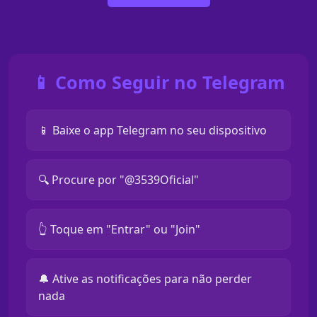
📱 Como Seguir no Telegram
📱 Baixe o app Telegram no seu dispositivo
🔍 Procure por "@3539Oficial"
👆 Toque em "Entrar" ou "Join"
🔔 Ative as notificações para não perder
nada