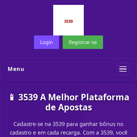
Login
Registrar-se
Menu
📱 3539 A Melhor Plataforma
de Apostas
Cadastre-se na 3539 para ganhar bônus no
cadastro e em cada recarga. Com a 3539, você