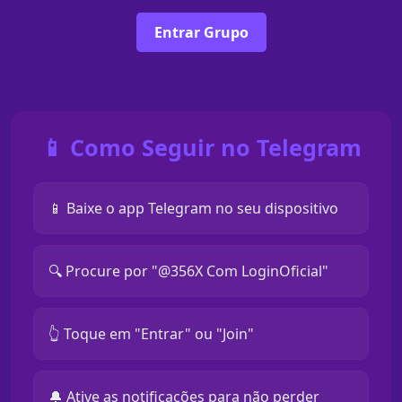
Entrar Grupo
📱 Como Seguir no Telegram
📱 Baixe o app Telegram no seu dispositivo
🔍 Procure por "@356X Com LoginOficial"
👆 Toque em "Entrar" ou "Join"
🔔 Ative as notificações para não perder