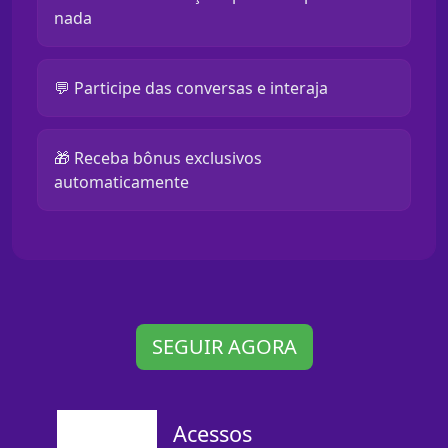
nada
💬 Participe das conversas e interaja
🎁 Receba bônus exclusivos
automaticamente
SEGUIR AGORA
Acessos