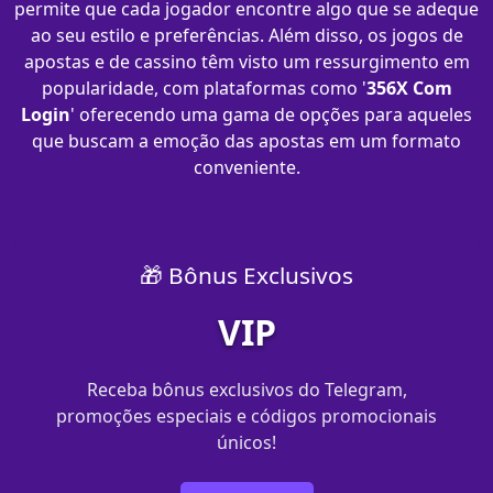
permite que cada jogador encontre algo que se adeque
ao seu estilo e preferências. Além disso, os jogos de
apostas e de cassino têm visto um ressurgimento em
popularidade, com plataformas como '
356X Com
Login
' oferecendo uma gama de opções para aqueles
que buscam a emoção das apostas em um formato
conveniente.
🎁 Bônus Exclusivos
VIP
Receba bônus exclusivos do Telegram,
promoções especiais e códigos promocionais
únicos!