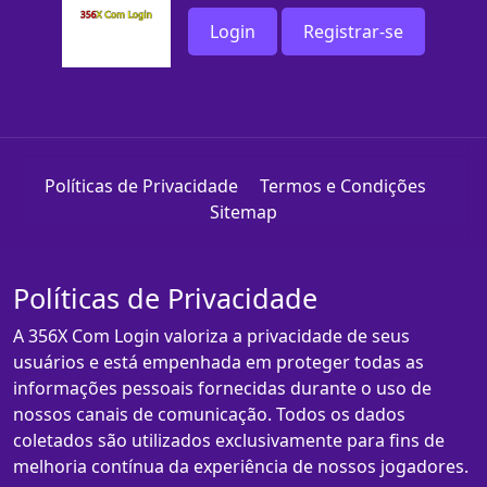
Login
Registrar-se
Políticas de Privacidade
Termos e Condições
Sitemap
Políticas de Privacidade
A 356X Com Login valoriza a privacidade de seus
usuários e está empenhada em proteger todas as
informações pessoais fornecidas durante o uso de
nossos canais de comunicação. Todos os dados
coletados são utilizados exclusivamente para fins de
melhoria contínua da experiência de nossos jogadores.