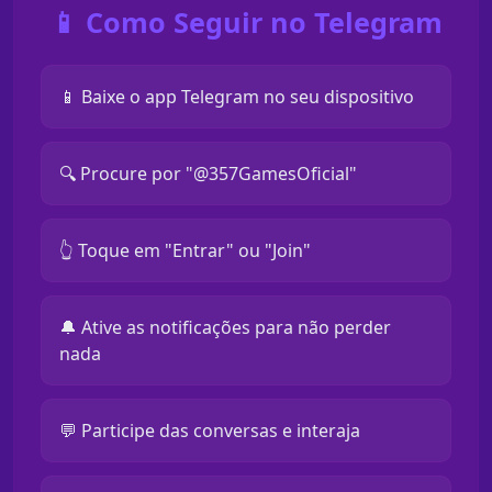
📱 Como Seguir no Telegram
📱 Baixe o app Telegram no seu dispositivo
🔍 Procure por "@357GamesOficial"
👆 Toque em "Entrar" ou "Join"
🔔 Ative as notificações para não perder
nada
💬 Participe das conversas e interaja