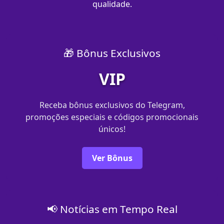
qualidade.
🎁 Bônus Exclusivos
VIP
Receba bônus exclusivos do Telegram,
promoções especiais e códigos promocionais
únicos!
Ver Bônus
📢 Notícias em Tempo Real