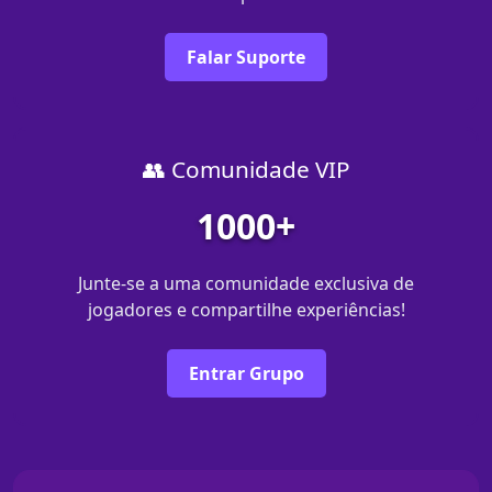
Falar Suporte
👥 Comunidade VIP
1000+
Junte-se a uma comunidade exclusiva de
jogadores e compartilhe experiências!
Entrar Grupo