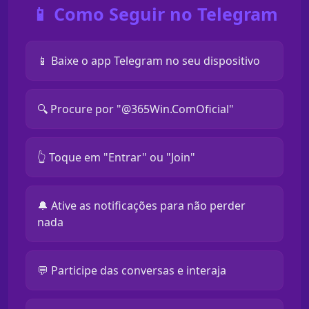
📱 Como Seguir no Telegram
📱 Baixe o app Telegram no seu dispositivo
🔍 Procure por "@365Win.ComOficial"
👆 Toque em "Entrar" ou "Join"
🔔 Ative as notificações para não perder
nada
💬 Participe das conversas e interaja