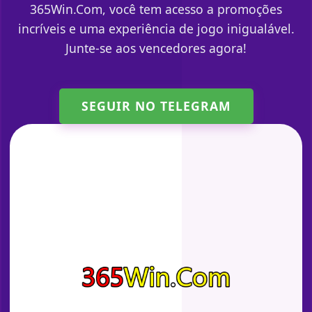
365Win.Com, você tem acesso a promoções
incríveis e uma experiência de jogo inigualável.
Junte-se aos vencedores agora!
SEGUIR NO TELEGRAM