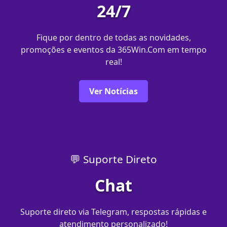
24/7
Fique por dentro de todas as novidades,
promoções e eventos da 365Win.Com em tempo
real!
Ver Notícias
💬 Suporte Direto
Chat
Suporte direto via Telegram, respostas rápidas e
atendimento personalizado!