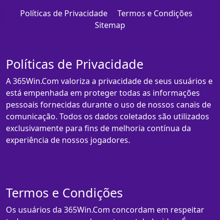
Políticas de Privacidade
Termos e Condições
Sitemap
Políticas de Privacidade
A 365Win.Com valoriza a privacidade de seus usuários e
está empenhada em proteger todas as informações
pessoais fornecidas durante o uso de nossos canais de
comunicação. Todos os dados coletados são utilizados
exclusivamente para fins de melhoria contínua da
experiência de nossos jogadores.
Termos e Condições
Os usuários da 365Win.Com concordam em respeitar