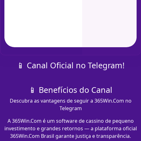
📱 Canal Oficial no Telegram!
📱 Benefícios do Canal
Descubra as vantagens de seguir a 365Win.Com no
Telegram
A 365Win.Com é um software de cassino de pequeno
investimento e grandes retornos — a plataforma oficial
365Win.Com Brasil garante justiça e transparência.