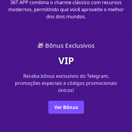
36T APP combina o charme clássico com recursos
modernos, permitindo que você aproveite o melhor
dos dois mundos.
🎁 Bônus Exclusivos
VIP
Receba bônus exclusivos do Telegram,
promoções especiais e códigos promocionais
únicos!
Ver Bônus