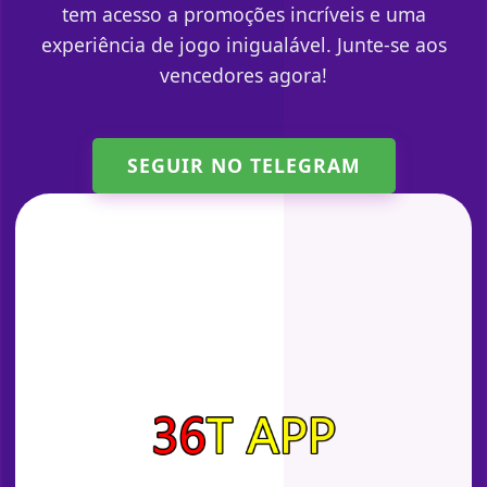
tem acesso a promoções incríveis e uma
experiência de jogo inigualável. Junte-se aos
vencedores agora!
SEGUIR NO TELEGRAM