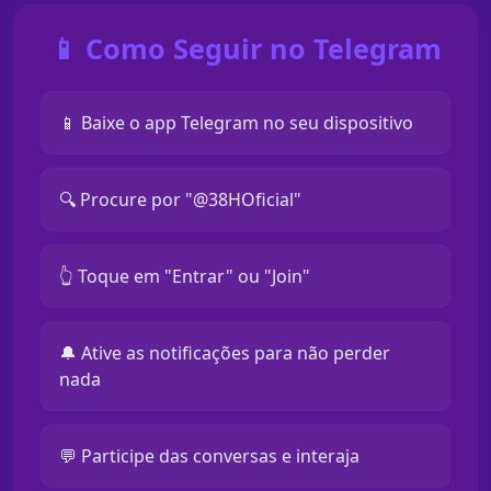
📱 Como Seguir no Telegram
📱 Baixe o app Telegram no seu dispositivo
🔍 Procure por "@38HOficial"
👆 Toque em "Entrar" ou "Join"
🔔 Ative as notificações para não perder
nada
💬 Participe das conversas e interaja