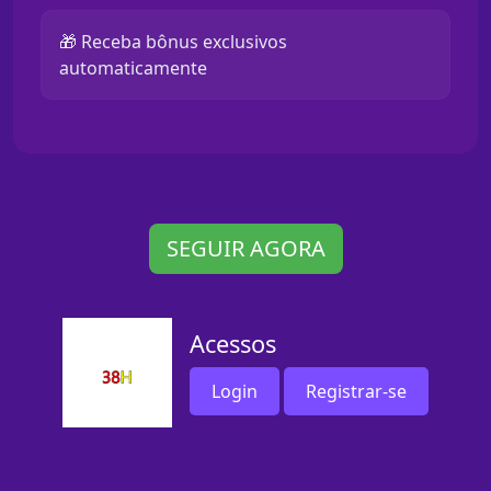
🎁 Receba bônus exclusivos
automaticamente
SEGUIR AGORA
Acessos
Login
Registrar-se