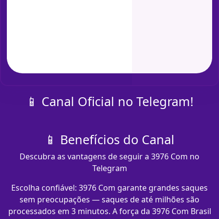
📱 Canal Oficial no Telegram!
📱 Benefícios do Canal
Descubra as vantagens de seguir a 3976 Com no
Telegram
Escolha confiável: 3976 Com garante grandes saques
sem preocupações — saques de até milhões são
processados em 3 minutos. A força da 3976 Com Brasil