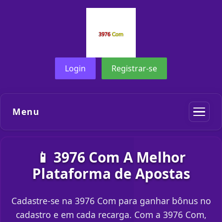
Login
Registrar-se
Menu
📱 3976 Com A Melhor
Plataforma de Apostas
Cadastre-se na 3976 Com para ganhar bônus no
cadastro e em cada recarga. Com a 3976 Com,