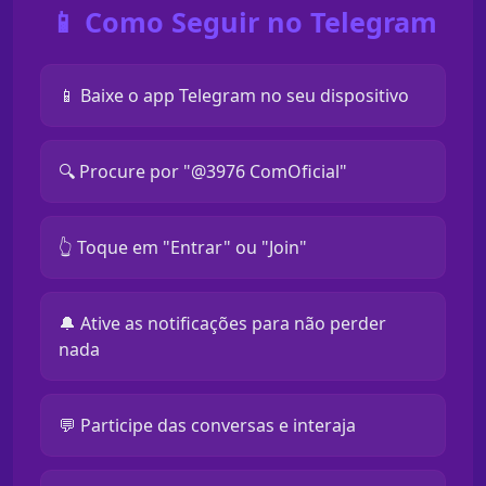
📱 Como Seguir no Telegram
📱 Baixe o app Telegram no seu dispositivo
🔍 Procure por "@3976 ComOficial"
👆 Toque em "Entrar" ou "Join"
🔔 Ative as notificações para não perder
nada
💬 Participe das conversas e interaja