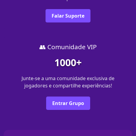
Falar Suporte
👥 Comunidade VIP
1000+
Junte-se a uma comunidade exclusiva de
jogadores e compartilhe experiências!
Entrar Grupo