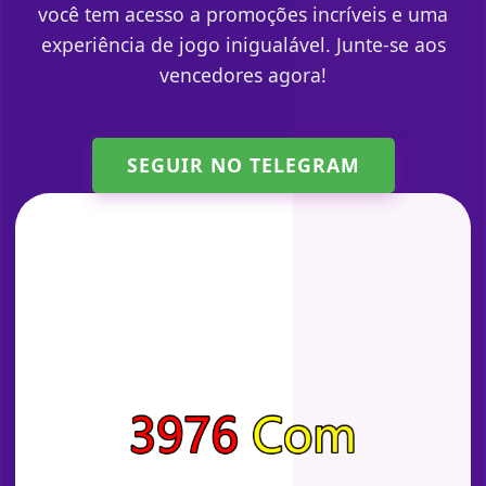
você tem acesso a promoções incríveis e uma
experiência de jogo inigualável. Junte-se aos
vencedores agora!
SEGUIR NO TELEGRAM