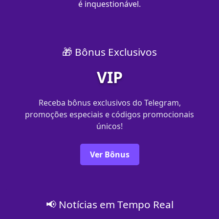
é inquestionável.
🎁 Bônus Exclusivos
VIP
Receba bônus exclusivos do Telegram,
promoções especiais e códigos promocionais
únicos!
Ver Bônus
📢 Notícias em Tempo Real