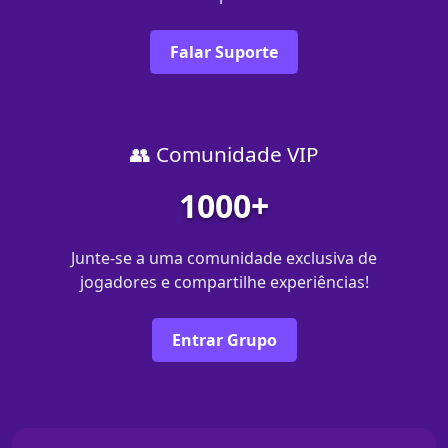
Falar Suporte
👥 Comunidade VIP
1000+
Junte-se a uma comunidade exclusiva de
jogadores e compartilhe experiências!
Entrar Grupo