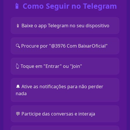
📱 Como Seguir no Telegram
📱 Baixe o app Telegram no seu dispositivo
🔍 Procure por "@3976 Com BaixarOficial"
👆 Toque em "Entrar" ou "Join"
🔔 Ative as notificações para não perder
nada
💬 Participe das conversas e interaja