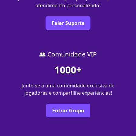
atendimento personalizado!
Falar Suporte
👥 Comunidade VIP
1000+
Junte-se a uma comunidade exclusiva de
jogadores e compartilhe experiências!
Entrar Grupo