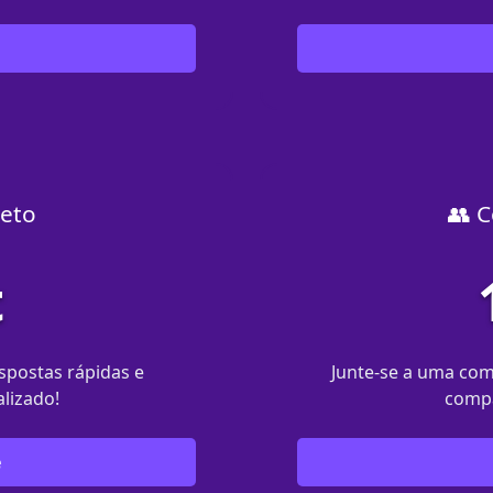
reto
👥 
t
espostas rápidas e
Junte-se a uma com
lizado!
compa
e