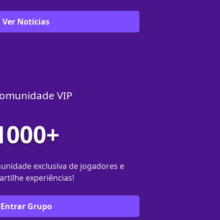
Ver Notícias
Comunidade VIP
1000+
unidade exclusiva de jogadores e
rtilhe experiências!
Entrar Grupo