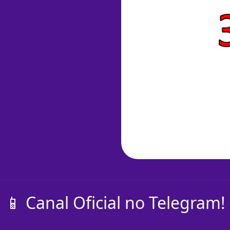
📱 Canal Oficial no Telegram!