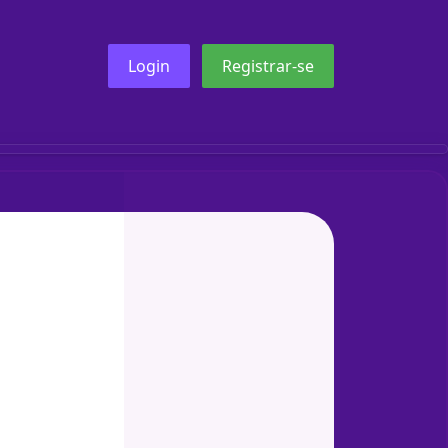
Login
Registrar-se