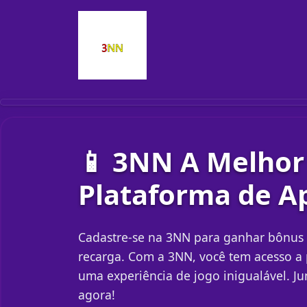
📱 3NN A Melhor
Plataforma de A
Cadastre-se na 3NN para ganhar bônus 
recarga. Com a 3NN, você tem acesso a 
uma experiência de jogo inigualável. J
agora!