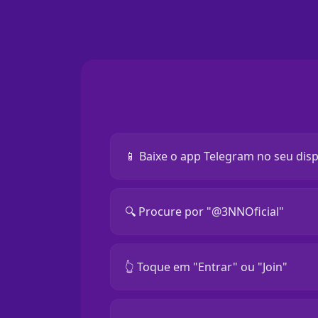
📱 Baixe o app Telegram no seu disp
🔍 Procure por "@3NNOficial"
👆 Toque em "Entrar" ou "Join"