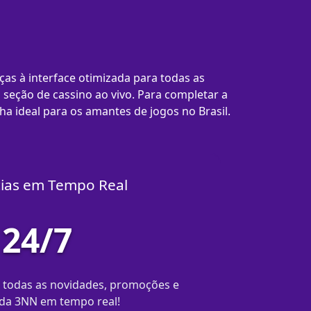
as à interface otimizada para todas as
seção de cassino ao vivo. Para completar a
ha ideal para os amantes de jogos no Brasil.
cias em Tempo Real
24/7
e todas as novidades, promoções e
da 3NN em tempo real!