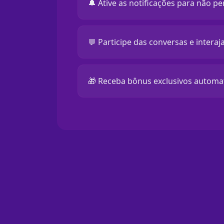
🔔 Ative as notificações para não p
💬 Participe das conversas e interaj
🎁 Receba bônus exclusivos autom